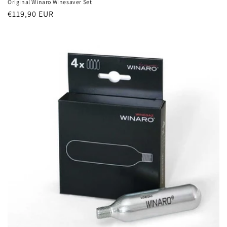
Original Winaro Winesaver Set
Normaler
€119,90 EUR
Preis